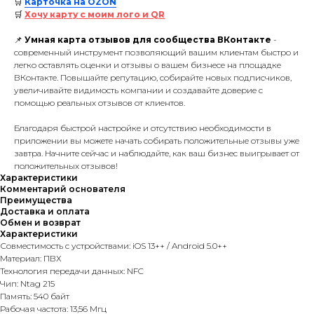
🛒
Карточка на OZON
🛒
Хочу карту с моим лого и QR
📌
Умная карта отзывов для сообщества ВКонтакте
-
современный инструмент позволяющий вашим клиентам быстро и
легко оставлять оценки и отзывы о вашем бизнесе на площадке
ВКонтакте. Повышайте репутацию, собирайте новых подписчиков,
увеличивайте видимость компании и создавайте доверие с
помощью реальных отзывов от клиентов.
Благодаря быстрой настройке и отсутствию необходимости в
приложении вы можете начать собирать положительные отзывы уже
завтра. Начните сейчас и наблюдайте, как ваш бизнес выигрывает от
положительных отзывов!
Характеристики
Комментарий основателя
Преимущества
Доставка и оплата
Обмен и возврат
Характеристики
Совместимость с устройствами: iOS 13++ / Android 5.0++
Материал: ПВХ
Технология передачи данных: NFC
Чип: Ntag 215
Память: 540 байт
Рабочая частота: 13,56 Мгц