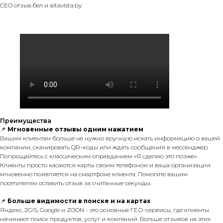
CEO отзыв.бел и altavista.by
Преимущества
📌
Мгновенные отзывы одним нажатием
Вашим клиентам больше не нужно вручную искать информацию о вашей
компании, сканировать QR-коды или ждать сообщения в мессенджер.
Попрощайтесь с классическим оправданием «Я сделаю это позже».
Клиенты просто касаются карты своим телефоном и ваша организация
мгновенно появляется на смартфоне клиента. Помогите вашим
посетителям оставить отзыв за считанные секунды.
📌
Больше видимости в поиске и на картах
Яндекс, 2GIS, Google и ZOON - это основные ГЕО-сервисы, где клиенты
начинают поиск продуктов, услуг и компаний. Больше отзывов на этих