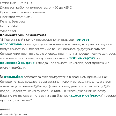
Степень защиты: IP20
Диапазон рабочих температур: от - 20 до +55 С
Срок годности: не ограничен
Производство: Китай
Печать: Беларусь
lwh: 86x54x1
Weight: 5g
Комментарий основателя
🥇 Постоянный приток новых оценок и отзывов
помогут
алгоритмам
понять, что у вас активная компания, которая пользуется
популярностью. В последствии о вашем бизнесе будут узнавать всё
больше клиентов, что в свою очередь повлияет на поведенческие факторы,
и в конечном итоге ваша карточка попадет в
ТОП на картах
и в
поисковой выдаче
. Отсюда - лояльность клиентов, рост продаж и в
итоге - прибыли.
🚀
отзыв.бел
работает за счет присутствия в реальном времени. Вам
больше не надо создавать сценарии для своих сотрудников, полагаться
только на устаревшие QR-коды (а некоторые даже платят за работу QR-
кодов), надоедать клиенту сообщениями в мессенджер или на почту.
Ваши клиенты оставят отзыв на ваш бизнес
«здесь и сейчас»
. Я говорю
про рост, вы с нами?
⭐⭐⭐⭐⭐
Алексей Булыгин