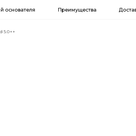
й основателя
Преимущества
Достав
d 5.0++