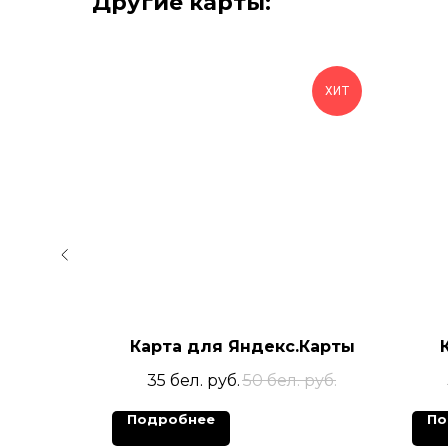
Другие карты:
ХИТ
Карта для Яндекс.Карты
 руб.
35
бел. руб.
50
бел. руб.
Подробнее
По