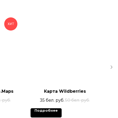
ХИТ
e.Maps
Карта Wildberries
. руб.
35
бел. руб.
50
бел. руб.
Подробнее
П