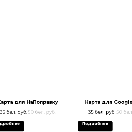
Карта для НаПоправку
Карта для Googl
35
бел. руб.
50
бел. руб.
35
бел. руб.
50
бел
дробнее
Подробнее