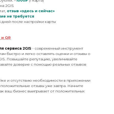
рублях: ~
1000₽
(1 карта)
на 2GIS
тат,
отзыв «здесь и сейчас»
ие не требуется
5 дней
после настройки карты
 и QR
ля сервиса 2GIS
- современный инструмент
м быстро и легко оставлять оценки и отзывы о
GIS. Повышайте репутацию, увеличивайте
давайте доверие с помощью реальных отзывов
йке и отсутствию необходимости в приложении
 положительные отзывы уже завтра. Начните
как ваш бизнес выигрывает от положительных