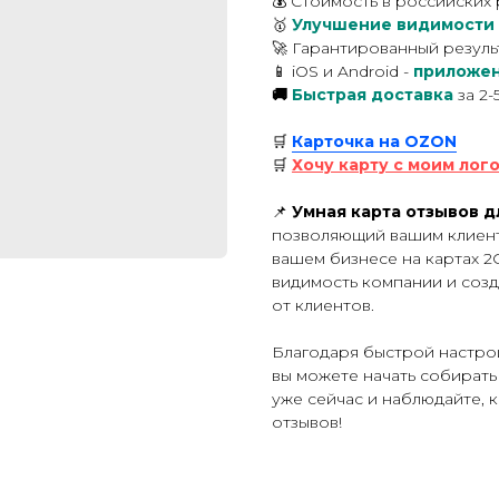
💰 Стоимость в российских 
🥇
Улучшение видимости
🚀 Гарантированный резуль
📱 iOS и Android -
приложен
🚚
Быстрая доставка
за 2-
🛒
Карточка на OZON
🛒
Хочу карту с моим лого
📌
Умная карта отзывов д
позволяющий вашим клиента
вашем бизнесе на картах 2
видимость компании и соз
от клиентов.
Благодаря быстрой настро
вы можете начать собирать
уже сейчас и наблюдайте, 
отзывов!